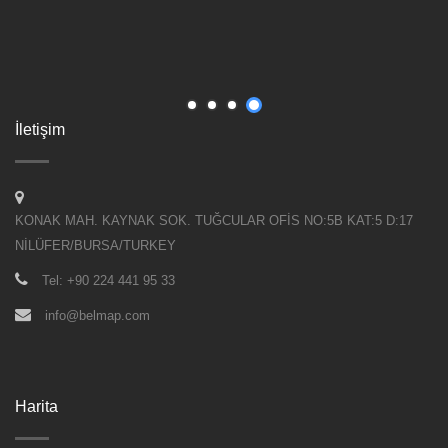
İletişim
KONAK MAH. KAYNAK SOK. TUĞCULAR OFİS NO:5B KAT:5 D:17
NİLÜFER/BURSA/TURKEY
Tel: +90 224 441 95 33
info@belmap.com
Harita