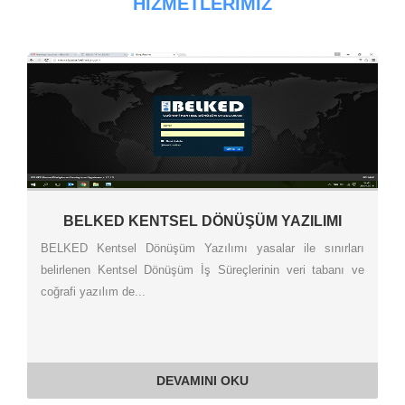
HIZMETLERIMIZ
BELKED KENTSEL DÖNÜŞÜM YAZILIMI
BELKED Kentsel Dönüşüm Yazılımı yasalar ile sınırları
belirlenen Kentsel Dönüşüm İş Süreçlerinin veri tabanı ve
coğrafi yazılım de...
DEVAMINI OKU