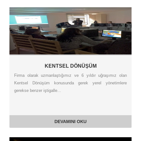
KENTSEL DÖNÜŞÜM
Firma olarak uzmanlaştığımız ve 6 yıldır uğraşımız olan
Kentsel Dönüşüm konusunda gerek yerel yönetimlere
gerekse benzer iştigalle...
DEVAMINI OKU