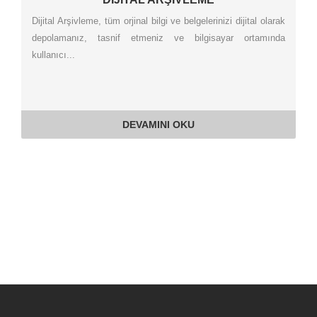
Dijital Arşivleme, tüm orjinal bilgi ve belgelerinizi dijital olarak
depolamanız, tasnif etmeniz ve bilgisayar ortamında
kullanıcı...
DEVAMINI OKU