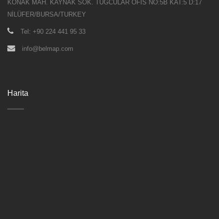
KONAK MAH. KAYNAK SOK. TUĞCULAR OFİS NO:5B KAT:5 D:17
NİLÜFER/BURSA/TURKEY
Tel: +90 224 441 95 33
info@belmap.com
Harita